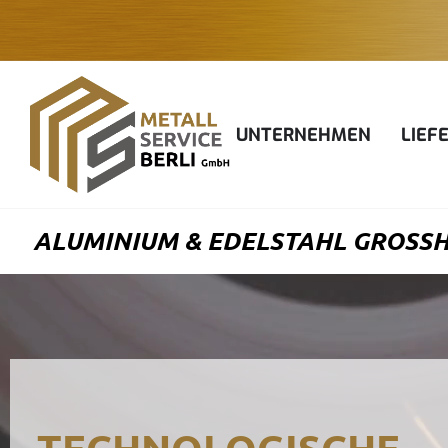
Zum
Inhalt
springen
UNTERNEHMEN
LIEF
ALUMINIUM & EDELSTAHL GROSSHA
TECHNOLOGISCHE