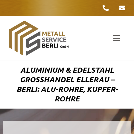
Zum
Inhalt
springen
Toggl
Navig
Unter
ALUMINIUM & EDELSTAHL
Liefer
GROSSHANDEL ELLERAU – B
ERLI: ALU-ROHRE, KUPFER-R
Metall
OHRE
Komple
Umwelt