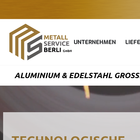
Zum
Inhalt
springen
UNTERNEHMEN
LIEF
ALUMINIUM & EDELSTAHL GROSSH
TECHNOLOGISCHE