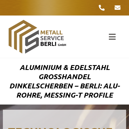
Zum
Inhalt
springen
Toggl
Navig
Unter
ALUMINIUM & EDELSTAHL
Liefer
GROSSHANDEL D
INKELSCHERBEN – BERLI: ALU-R
Metall
OHRE, MESSING-T PROFILE
Komple
Umwelt