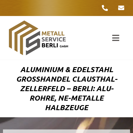
Zum
Inhalt
springen
Toggl
Navig
Unter
ALUMINIUM & EDELSTAHL
Liefer
GROSSHANDEL CLAUSTHAL-Z
ELLERFELD – BERLI: ALU-R
Metall
OHRE, NE-METALLE H
ALBZEUGE
Komple
Umwelt