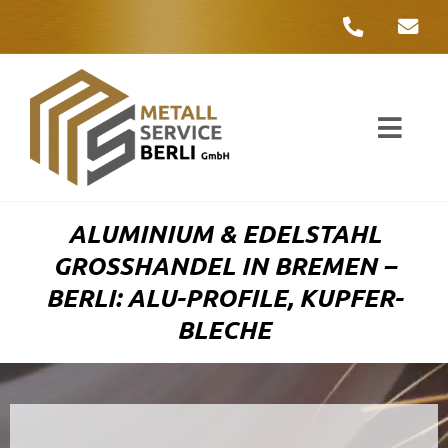
Zum
Inhalt
springen
Toggl
Navig
Unter
ALUMINIUM & EDELSTAHL
Liefer
GROSSHANDEL IN BREMEN – B
ERLI: ALU-PROFILE, KUPFER-B
Metall
LECHE
Komple
Umwelt