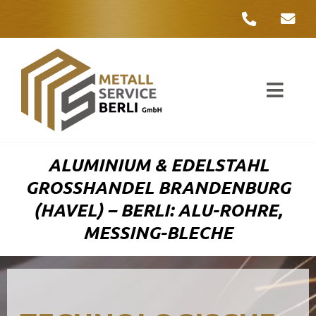
Zum
Inhalt
springen
Toggl
Navig
Unter
ALUMINIUM & EDELSTAHL
Liefer
GROSSHANDEL BRANDENBURG (
HAVEL) – BERLI: ALU-ROHRE, M
Metall
ESSING-BLECHE
Komple
Umwelt