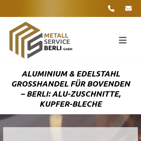
Zum
Inhalt
springen
Toggl
Navig
Unter
ALUMINIUM & EDELSTAHL
Liefer
GROSSHANDEL FÜR BOVENDEN –
BERLI: ALU-ZUSCHNITTE, K
Metall
UPFER-BLECHE
Komple
Umwelt