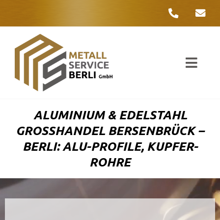
Zum
Inhalt
springen
Toggl
Navig
Unter
ALUMINIUM & EDELSTAHL
Liefer
GROSSHANDEL BERSENBRÜCK – B
ERLI: ALU-PROFILE, KUPFER-R
Metall
OHRE
Komple
Umwelt