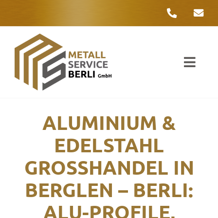
Zum
Inhalt
springen
Toggl
Navig
Unter
ALUMINIUM &
Liefer
EDELSTAHL
Metall
GROSSHANDEL IN B
Komple
ERGLEN – BERLI: A
Umwelt
LU-PROFILE, T