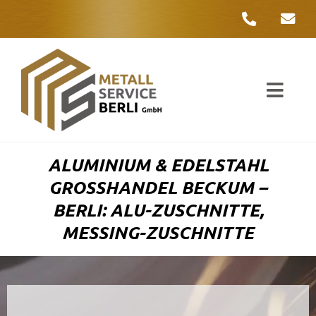
Zum
Inhalt
springen
Toggl
Navig
Unter
ALUMINIUM & EDELSTAHL
Liefer
GROSSHANDEL BECKUM – B
ERLI: ALU-ZUSCHNITTE, M
Metall
ESSING-ZUSCHNITTE
Komple
Umwelt