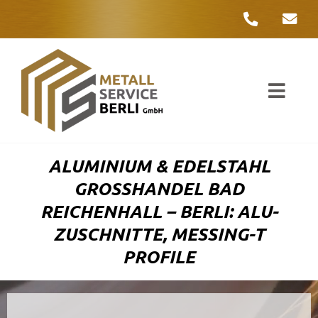
Zum
Inhalt
springen
Toggl
Navig
Unter
ALUMINIUM & EDELSTAHL
Liefer
GROSSHANDEL BAD R
EICHENHALL – BERLI: ALU-Z
Metall
USCHNITTE, MESSING-T P
ROFILE
Komple
Umwelt