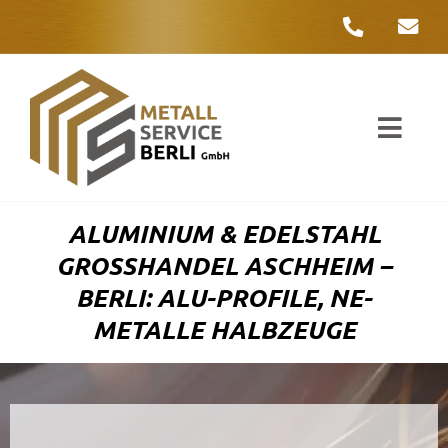
Zum
Inhalt
springen
Toggl
Navig
Unter
ALUMINIUM & EDELSTAHL
Liefer
GROSSHANDEL ASCHHEIM – B
ERLI: ALU-PROFILE, NE-M
Metall
ETALLE HALBZEUGE
Komple
Umwelt