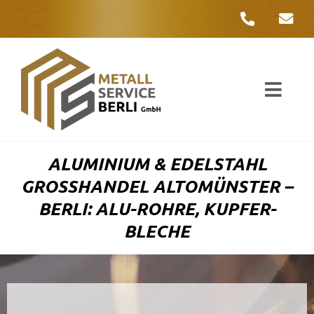
Zum
Inhalt
springen
Toggl
Navig
Unter
ALUMINIUM & EDELSTAHL
Liefer
GROSSHANDEL ALTOMÜNSTER – B
ERLI: ALU-ROHRE, KUPFER-B
Metall
LECHE
Komple
Umwelt