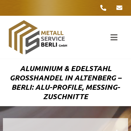
Zum
Inhalt
springen
Toggl
Navig
Unter
ALUMINIUM & EDELSTAHL
Liefer
GROSSHANDEL IN ALTENBERG – B
ERLI: ALU-PROFILE, MESSING-Z
Metall
USCHNITTE
Komple
Umwelt