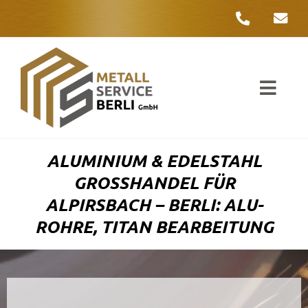
Zum
Inhalt
springen
Toggl
Navig
Unter
ALUMINIUM & EDELSTAHL
Liefer
GROSSHANDEL FÜR A
LPIRSBACH – BERLI: ALU-R
Metall
OHRE, TITAN BEARBEITUNG
Komple
Umwelt